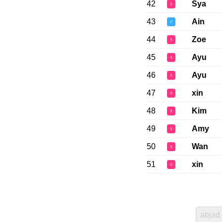
42
Sya
♀
43
Ain
♂
44
Zoe
♀
45
Ayu
♀
46
Ayu
♀
47
xin
♀
48
Kim
♀
49
Amy
♀
50
Wan
♀
51
xin
♀
abjad