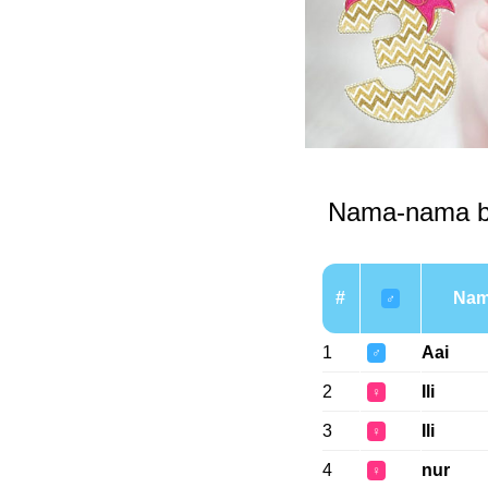
Nama-nama ba
#
Na
♂
1
Aai
♂
2
Ili
♀
3
Ili
♀
4
nur
♀