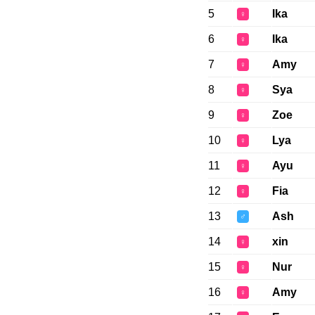
5
Ika
♀
6
Ika
♀
7
Amy
♀
8
Sya
♀
9
Zoe
♀
10
Lya
♀
11
Ayu
♀
12
Fia
♀
13
Ash
♂
14
xin
♀
15
Nur
♀
16
Amy
♀