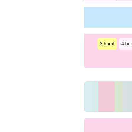
3 huruf
4 hur