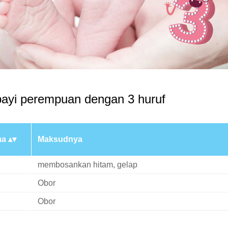
yi perempuan dengan 3 huruf
ma
Maksudnya
membosankan hitam, gelap
Obor
Obor