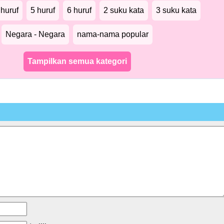
 huruf
5 huruf
6 huruf
2 suku kata
3 suku kata
Negara - Negara
nama-nama popular
Tampilkan semua kategori