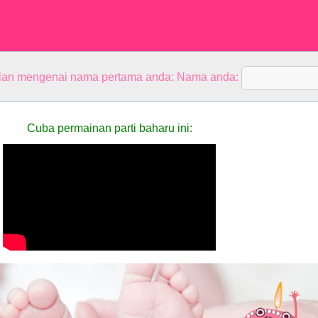
alan mengenai nama pertama anda: Nama anda:
Cuba permainan parti baharu ini: