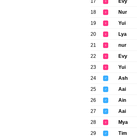
17
Evy
♀
18
Nur
♀
19
Yui
♀
20
Lya
♀
21
nur
♀
22
Evy
♀
23
Yui
♀
24
Ash
♂
25
Aai
♂
26
Ain
♂
27
Aai
♂
28
Mya
♀
29
Tim
♂