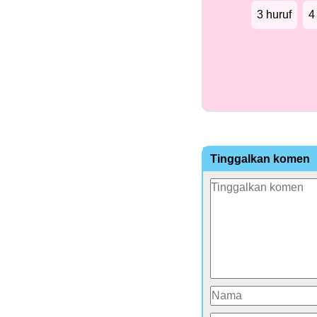
3 huruf
4
Tinggalkan komen