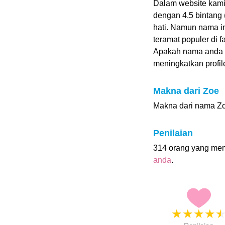
Dalam website kam
dengan 4.5 bintang 
hati. Namun nama i
teramat populer di 
Apakah nama anda 
meningkatkan profile
Makna dari Zoe
Makna dari nama Zo
Penilaian
314 orang yang me
anda
.
★
★
★
★