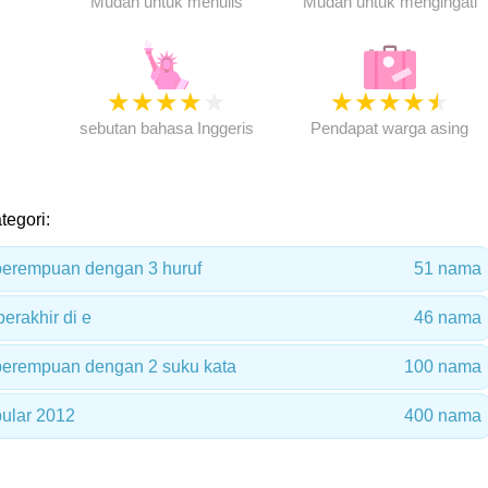
Mudah untuk menulis
Mudah untuk mengingati
★
★
★
★
★
★
★
★
★
★
★
sebutan bahasa Inggeris
Pendapat warga asing
tegori:
erempuan dengan 3 huruf
51 nama
rakhir di e
46 nama
erempuan dengan 2 suku kata
100 nama
ular 2012
400 nama