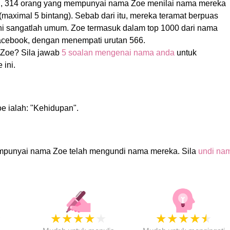
i, 314 orang yang mempunyai nama Zoe menilai nama mereka
(maximal 5 bintang). Sebab dari itu, mereka teramat berpuas
ni sangatlah umum. Zoe termasuk dalam top 1000 dari nama
facebook, dengan menempati urutan 566.
Zoe? Sila jawab
5 soalan mengenai nama anda
untuk
 ini.
e ialah: "Kehidupan".
mpunyai nama Zoe telah mengundi nama mereka. Sila
undi na
★
★
★
★
★
★
★
★
★
★
★