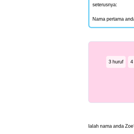
seterusnya:
Nama pertama and
3 huruf
4
Ialah nama anda Zo