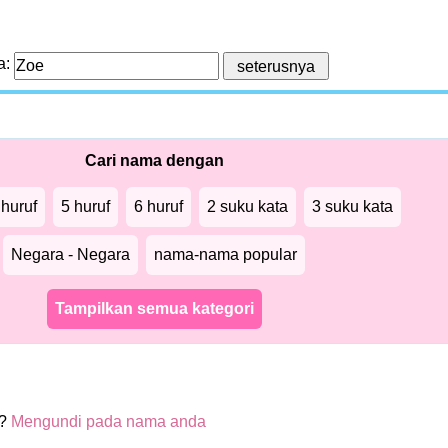
a:
Cari nama dengan
 huruf
5 huruf
6 huruf
2 suku kata
3 suku kata
Negara - Negara
nama-nama popular
Tampilkan semua kategori
e?
Mengundi pada nama anda