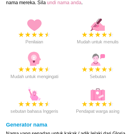
nama mereka. Sila
undi nama anda
.
★
★
★
★
★
★
★
★
★
★
Penilaian
Mudah untuk menulis
★
★
★
★
★
★
★
★
★
★
Mudah untuk mengingati
Sebutan
★
★
★
★
★
★
★
★
★
★
sebutan bahasa Inggeris
Pendapat warga asing
Generator nama
Nama yang sepadan untuk kakak / adik lelaki dari Gloria