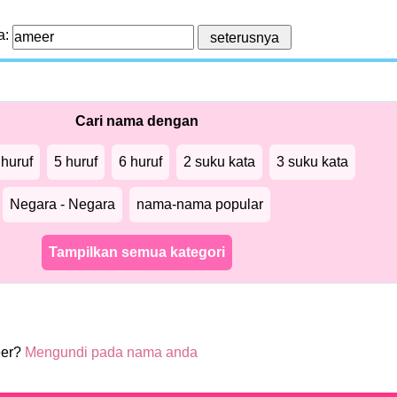
a:
Cari nama dengan
 huruf
5 huruf
6 huruf
2 suku kata
3 suku kata
Negara - Negara
nama-nama popular
Tampilkan semua kategori
eer?
Mengundi pada nama anda