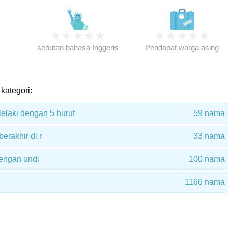
★
★
★
★
★
★
★
★
★
★
★
sebutan bahasa Inggeris
Pendapat warga asing
kategori:
laki dengan 5 huruf
59 nama
erakhir di r
33 nama
engan undi
100 nama
1166 nama