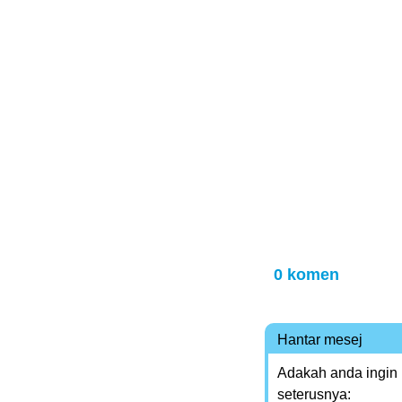
0 komen
Hantar mesej
Adakah anda ingin
seterusnya: