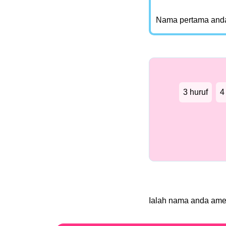
Nama pertama and
3 huruf
4
Ialah nama anda am