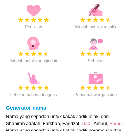
★
★
★
★
★
★
★
★
★
★
Penilaian
Mudah untuk menulis
★
★
★
★
★
★
★
★
★
★
Mudah untuk mengingati
Sebutan
★
★
★
★
★
★
★
★
★
★
sebutan bahasa Inggeris
Pendapat warga asing
Generator nama
Nama yang sepadan untuk kakak / adik lelaki dari
Shahirah adalah: Farkhan, Faridzal,
Hadi
, Amirul,
Faruq
.
Nama yang sepadan untuk kakak / adik perempuan dari