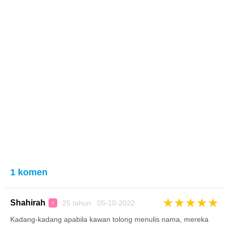
1 komen
★
★
★
★
★
Shahirah
25 tahun 05-10-2022
♀
Kadang-kadang apabila kawan tolong menulis nama, mereka