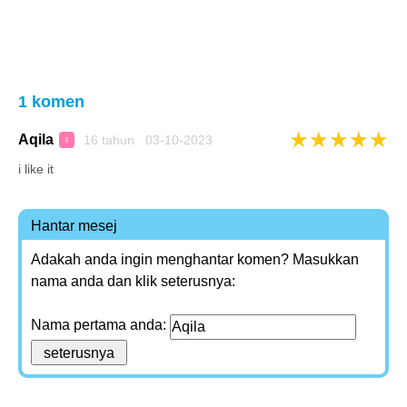
1 komen
★
★
★
★
★
Aqila
16 tahun 03-10-2023
♀
i like it
Hantar mesej
Adakah anda ingin menghantar komen? Masukkan
nama anda dan klik seterusnya:
Nama pertama anda: