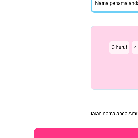
Nama pertama and
3 huruf
4
Ialah nama anda Amr