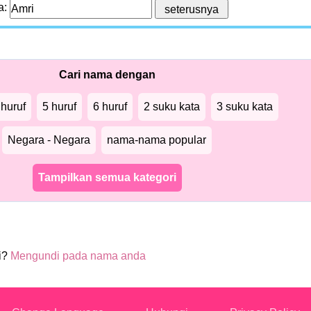
a:
Cari nama dengan
 huruf
5 huruf
6 huruf
2 suku kata
3 suku kata
Negara - Negara
nama-nama popular
Tampilkan semua kategori
i?
Mengundi pada nama anda