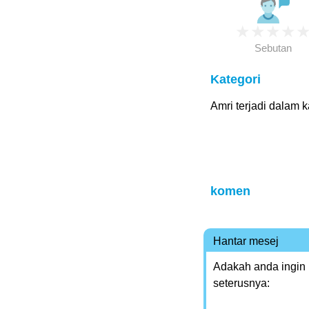
★
★
★
★
Sebutan
Kategori
Amri terjadi dalam k
komen
Hantar mesej
Adakah anda ingin
seterusnya: