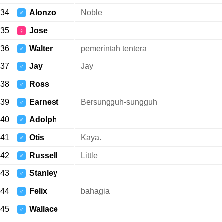
34
Alonzo
Noble
♂
35
Jose
♀
36
Walter
pemerintah tentera
♂
37
Jay
Jay
♂
38
Ross
♂
39
Earnest
Bersungguh-sungguh
♂
40
Adolph
♂
41
Otis
Kaya.
♂
42
Russell
Little
♂
43
Stanley
♂
44
Felix
bahagia
♂
45
Wallace
♂