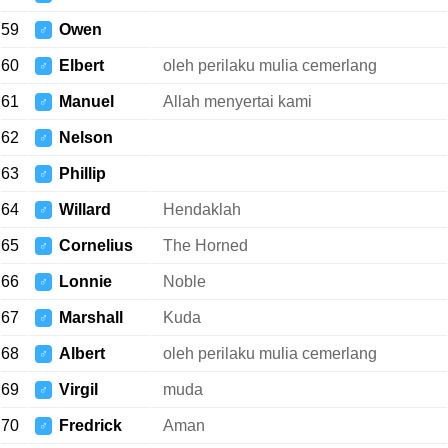
59
Owen
♂
60
Elbert
oleh perilaku mulia cemerlang
♂
61
Manuel
Allah menyertai kami
♂
62
Nelson
♂
63
Phillip
♂
64
Willard
Hendaklah
♂
65
Cornelius
The Horned
♂
66
Lonnie
Noble
♂
67
Marshall
Kuda
♂
68
Albert
oleh perilaku mulia cemerlang
♂
69
Virgil
muda
♂
70
Fredrick
Aman
♂