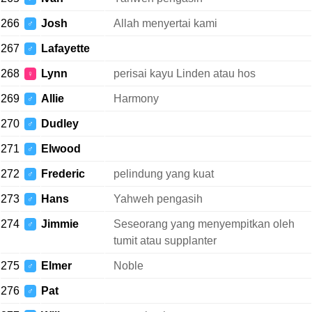
266
Josh
Allah menyertai kami
♂
267
Lafayette
♂
268
Lynn
perisai kayu Linden atau hos
♀
269
Allie
Harmony
♂
270
Dudley
♂
271
Elwood
♂
272
Frederic
pelindung yang kuat
♂
273
Hans
Yahweh pengasih
♂
274
Jimmie
Seseorang yang menyempitkan oleh
♂
tumit atau supplanter
275
Elmer
Noble
♂
276
Pat
♂