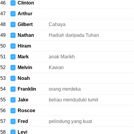
46
Clinton
♂
47
Arthur
♂
48
Gilbert
Cahaya
♂
49
Nathan
Hadiah daripada Tuhan
♂
50
Hiram
♂
51
Mark
anak Marikh
♂
52
Melvin
Kawan
♂
53
Noah
♂
54
Franklin
orang merdeka
♂
55
Jake
beliau menduduki tumit
♂
56
Roscoe
♂
57
Fred
pelindung yang kuat
♂
58
Levi
♂