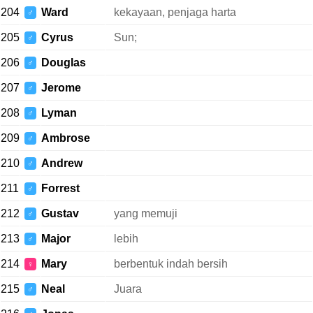
204
Ward
kekayaan, penjaga harta
♂
205
Cyrus
Sun;
♂
206
Douglas
♂
207
Jerome
♂
208
Lyman
♂
209
Ambrose
♂
210
Andrew
♂
211
Forrest
♂
212
Gustav
yang memuji
♂
213
Major
lebih
♂
214
Mary
berbentuk indah bersih
♀
215
Neal
Juara
♂