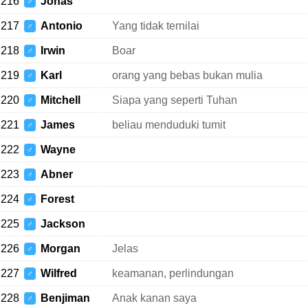
216
Jonas
♂
217
Antonio
Yang tidak ternilai
♂
218
Irwin
Boar
♂
219
Karl
orang yang bebas bukan mulia
♂
220
Mitchell
Siapa yang seperti Tuhan
♂
221
James
beliau menduduki tumit
♂
222
Wayne
♂
223
Abner
♂
224
Forest
♂
225
Jackson
♂
226
Morgan
Jelas
♂
227
Wilfred
keamanan, perlindungan
♂
228
Benjiman
Anak kanan saya
♂