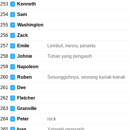
253
Kenneth
♂
254
Sam
♂
255
Washington
♂
256
Zack
♂
257
Emile
Lembut, mesra, peserta
♂
258
Johnie
Tuhan yang pengasih
♂
259
Napoleon
♂
260
Ruben
Sesungguhnya, seorang kanak-kanak
♂
261
Dee
♂
262
Fletcher
♂
263
Granville
♂
264
Peter
rock
♂
265
Ivan
Yahweh pengasih
♂