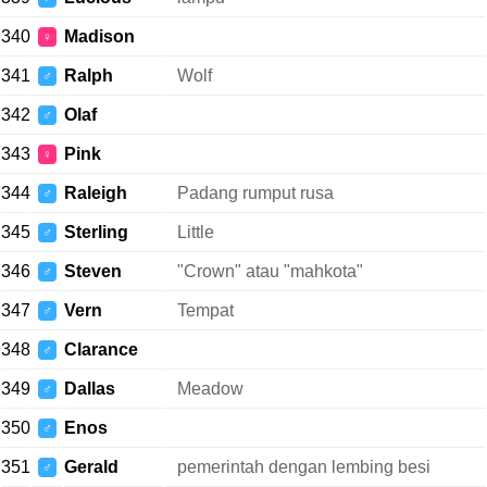
340
Madison
♀
341
Ralph
Wolf
♂
342
Olaf
♂
343
Pink
♀
344
Raleigh
Padang rumput rusa
♂
345
Sterling
Little
♂
346
Steven
"Crown" atau "mahkota"
♂
347
Vern
Tempat
♂
348
Clarance
♂
349
Dallas
Meadow
♂
350
Enos
♂
351
Gerald
pemerintah dengan lembing besi
♂