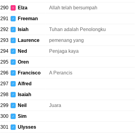
290
Elza
Allah telah bersumpah
♀
291
Freeman
♂
292
Isiah
Tuhan adalah Penolongku
♂
293
Laurence
pemenang yang
♂
294
Ned
Penjaga kaya
♂
295
Oren
♂
296
Francisco
A Perancis
♂
297
Alfred
♂
298
Isaiah
♂
299
Neil
Juara
♂
300
Sim
♂
301
Ulysses
♂