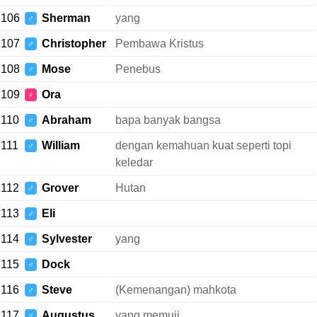
106
Sherman
yang
♂
107
Christopher
Pembawa Kristus
♂
108
Mose
Penebus
♂
109
Ora
♀
110
Abraham
bapa banyak bangsa
♂
111
William
dengan kemahuan kuat seperti topi
♂
keledar
112
Grover
Hutan
♂
113
Eli
♂
114
Sylvester
yang
♂
115
Dock
♂
116
Steve
(Kemenangan) mahkota
♂
117
Augustus
yang memuji
♂