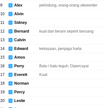
9
Alex
pelindung, orang-orang afweerder
♂
10
Alvin
♂
11
Sidney
♂
12
Bernard
kuat dan berani seperti beruang
♂
13
Calvin
♂
14
Edward
kekayaan, penjaga harta
♂
15
Amos
♂
16
Perry
Batu / batu teguh, Dipercayai
♂
17
Everett
Kuat
♂
18
Norman
♂
19
Percy
♂
20
Leslie
♂