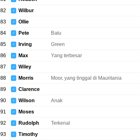
82
Wilbur
♂
83
Ollie
♂
84
Pete
Batu
♂
85
Irving
Green
♂
86
Max
Yang terbesar
♂
87
Wiley
♂
88
Morris
Moor, yang tinggal di Mauritania
♂
89
Clarence
♂
90
Wilson
Anak
♂
91
Moses
♂
92
Rudolph
Terkenal
♂
93
Timothy
♂