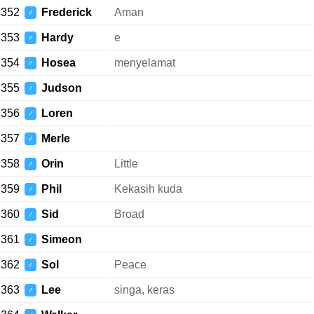
352
Frederick
Aman
♂
353
Hardy
e
♂
354
Hosea
menyelamat
♂
355
Judson
♂
356
Loren
♂
357
Merle
♂
358
Orin
Little
♂
359
Phil
Kekasih kuda
♂
360
Sid
Broad
♂
361
Simeon
♂
362
Sol
Peace
♂
363
Lee
singa, keras
♂