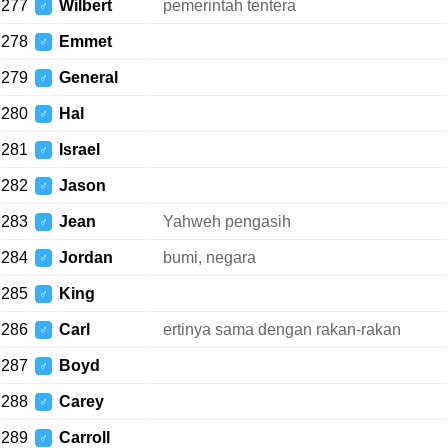
277
Wilbert
pemerintah tentera
♂
278
Emmet
♂
279
General
♂
280
Hal
♂
281
Israel
♂
282
Jason
♂
283
Jean
Yahweh pengasih
♂
284
Jordan
bumi, negara
♂
285
King
♂
286
Carl
ertinya sama dengan rakan-rakan
♂
287
Boyd
♂
288
Carey
♂
289
Carroll
♂