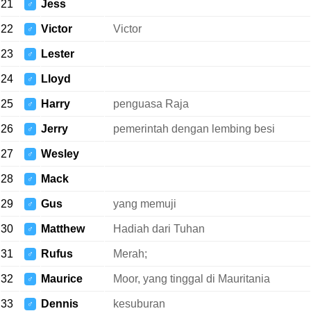
21
Jess
♂
22
Victor
Victor
♂
23
Lester
♂
24
Lloyd
♂
25
Harry
penguasa Raja
♂
26
Jerry
pemerintah dengan lembing besi
♂
27
Wesley
♂
28
Mack
♂
29
Gus
yang memuji
♂
30
Matthew
Hadiah dari Tuhan
♂
31
Rufus
Merah;
♂
32
Maurice
Moor, yang tinggal di Mauritania
♂
33
Dennis
kesuburan
♂