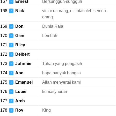
167
Ernest
Bersungguh-sungguh
♂
168
Nick
victor di orang, dicintai oleh semua
♂
orang
169
Don
Dunia Raja
♂
170
Glen
Lembah
♂
171
Riley
♂
172
Delbert
♂
173
Johnnie
Tuhan yang pengasih
♂
174
Abe
bapa banyak bangsa
♂
175
Emanuel
Allah menyertai kami
♂
176
Louie
kemasyhuran
♂
177
Arch
♂
178
Roy
King
♂