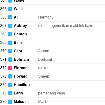
364
Walker
♂
365
West
♂
366
Al
Harmony
♂
367
Aubrey
mempengerusikan makhluk batin
♂
368
Benton
♂
369
Billie
♂
370
Clint
Aturan
♂
371
Ephriam
Berhasil
♂
372
Florence
mekar
♀
373
Howard
Sheep
♂
374
Hamilton
♂
375
Larry
pemenang yang
♂
376
Malcolm
Macbeth
♂