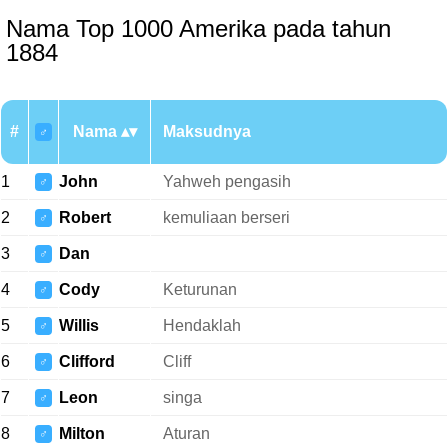
Nama Top 1000 Amerika pada tahun
1884
#
Nama
Maksudnya
♂
1
John
Yahweh pengasih
♂
2
Robert
kemuliaan berseri
♂
3
Dan
♂
4
Cody
Keturunan
♂
5
Willis
Hendaklah
♂
6
Clifford
Cliff
♂
7
Leon
singa
♂
8
Milton
Aturan
♂