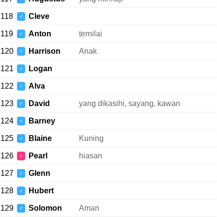
118
Cleve
♂
119
Anton
ternilai
♂
120
Harrison
Anak
♂
121
Logan
♂
122
Alva
♂
123
David
yang dikasihi, sayang, kawan
♂
124
Barney
♂
125
Blaine
Kuning
♂
126
Pearl
hiasan
♀
127
Glenn
♂
128
Hubert
♂
129
Solomon
Aman
♂