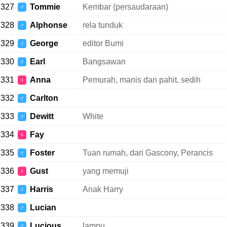
327
Tommie
Kembar (persaudaraan)
♂
328
Alphonse
rela tunduk
♂
329
George
editor Bumi
♂
330
Earl
Bangsawan
♂
331
Anna
Pemurah, manis dan pahit, sedih
♀
332
Carlton
♂
333
Dewitt
White
♂
334
Fay
♀
335
Foster
Tuan rumah, dari Gascony, Perancis
♂
336
Gust
yang memuji
♀
337
Harris
Anak Harry
♂
338
Lucian
♂
339
Lucious
lampu
♂