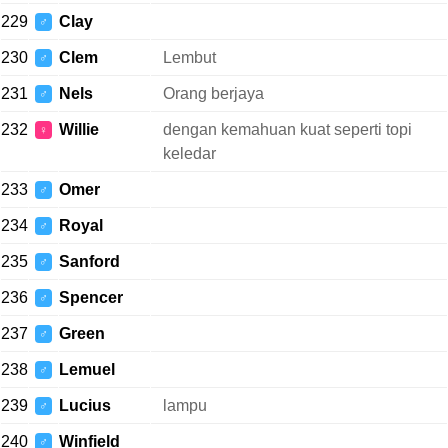
229
Clay
♂
230
Clem
Lembut
♂
231
Nels
Orang berjaya
♂
232
Willie
dengan kemahuan kuat seperti topi
♀
keledar
233
Omer
♂
234
Royal
♂
235
Sanford
♂
236
Spencer
♂
237
Green
♂
238
Lemuel
♂
239
Lucius
lampu
♂
240
Winfield
♂