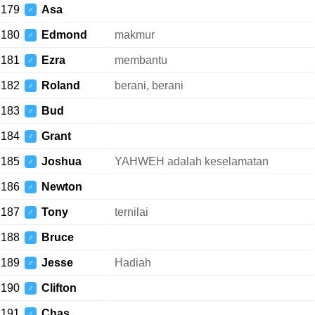
179
Asa
♂
180
Edmond
makmur
♂
181
Ezra
membantu
♂
182
Roland
berani, berani
♂
183
Bud
♂
184
Grant
♂
185
Joshua
YAHWEH adalah keselamatan
♂
186
Newton
♂
187
Tony
ternilai
♂
188
Bruce
♂
189
Jesse
Hadiah
♂
190
Clifton
♂
191
Chas
♂