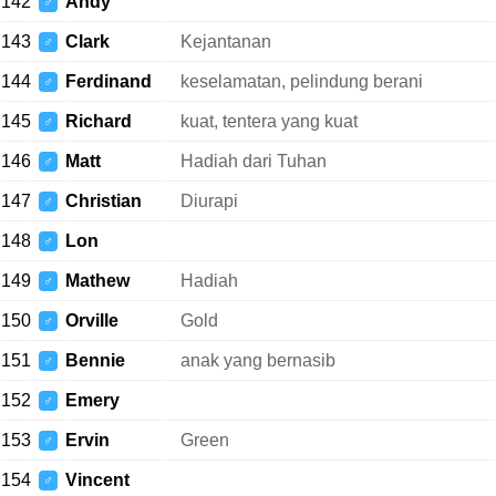
142
Andy
♂
143
Clark
Kejantanan
♂
144
Ferdinand
keselamatan, pelindung berani
♂
145
Richard
kuat, tentera yang kuat
♂
146
Matt
Hadiah dari Tuhan
♂
147
Christian
Diurapi
♂
148
Lon
♂
149
Mathew
Hadiah
♂
150
Orville
Gold
♂
151
Bennie
anak yang bernasib
♂
152
Emery
♂
153
Ervin
Green
♂
154
Vincent
♂