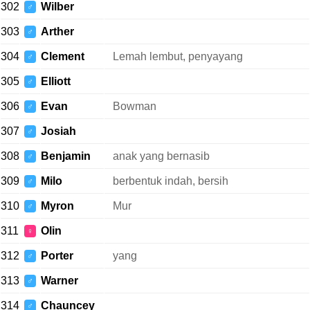
302
Wilber
♂
303
Arther
♂
304
Clement
Lemah lembut, penyayang
♂
305
Elliott
♂
306
Evan
Bowman
♂
307
Josiah
♂
308
Benjamin
anak yang bernasib
♂
309
Milo
berbentuk indah, bersih
♂
310
Myron
Mur
♂
311
Olin
♀
312
Porter
yang
♂
313
Warner
♂
314
Chauncey
♂