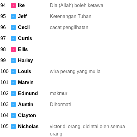
94
Ike
Dia (Allah) boleh ketawa
♀
95
Jeff
Ketenangan Tuhan
♂
96
Cecil
cacat penglihatan
♂
97
Curtis
♂
98
Ellis
♀
99
Harley
♂
100
Louis
wira perang yang mulia
♂
101
Marvin
♂
102
Edmund
makmur
♂
103
Austin
Dihormati
♂
104
Clayton
♂
105
Nicholas
victor di orang, dicintai oleh semua
♂
orang