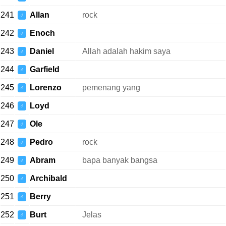
241
Allan
rock
♂
242
Enoch
♂
243
Daniel
Allah adalah hakim saya
♂
244
Garfield
♂
245
Lorenzo
pemenang yang
♂
246
Loyd
♂
247
Ole
♂
248
Pedro
rock
♂
249
Abram
bapa banyak bangsa
♂
250
Archibald
♂
251
Berry
♂
252
Burt
Jelas
♂