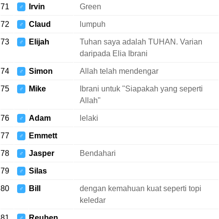
71
Irvin
Green
♂
72
Claud
lumpuh
♂
73
Elijah
Tuhan saya adalah TUHAN. Varian
♂
daripada Elia Ibrani
74
Simon
Allah telah mendengar
♂
75
Mike
Ibrani untuk "Siapakah yang seperti
♂
Allah"
76
Adam
lelaki
♂
77
Emmett
♂
78
Jasper
Bendahari
♂
79
Silas
♂
80
Bill
dengan kemahuan kuat seperti topi
♂
keledar
81
Reuben
♂