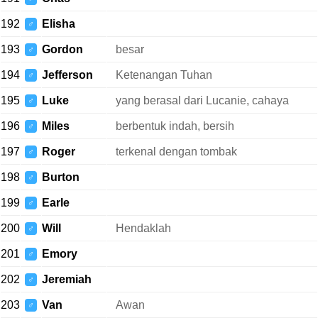
192
Elisha
♂
193
Gordon
besar
♂
194
Jefferson
Ketenangan Tuhan
♂
195
Luke
yang berasal dari Lucanie, cahaya
♂
196
Miles
berbentuk indah, bersih
♂
197
Roger
terkenal dengan tombak
♂
198
Burton
♂
199
Earle
♂
200
Will
Hendaklah
♂
201
Emory
♂
202
Jeremiah
♂
203
Van
Awan
♂