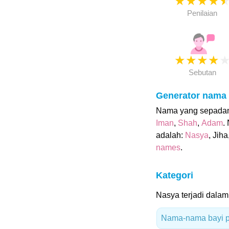
★
★
★
★
Penilaian
★
★
★
★
Sebutan
Generator nama
Nama yang sepadan u
Iman
,
Shah
,
Adam
.
adalah:
Nasya
, Jiha
names
.
Kategori
Nasya terjadi dalam 
Nama-nama bayi p