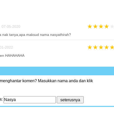
★
★
★
★
 07-05-2020
a nak tanya,apa maksud nama nasyathirah?
★
★
★
★
01-2022
komen HAHAHAHA
 menghantar komen? Masukkan nama anda dan klik
a: