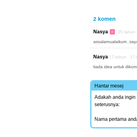
2 komen
Nasya
25 tahun
♀
assalamualaikum..say
Nasya
17 tahun 17-
tiada idea untuk di
Hantar mesej
Adakah anda ingin
seterusnya:
Nama pertama and