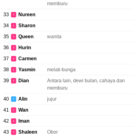
memburu
33
Nureen
♀
34
Sharon
♀
35
Queen
wanita
♀
36
Hurin
♀
37
Carmen
♀
38
Yasmin
melati-bunga
♀
39
Dian
Antara lain, dewi bulan, cahaya dan
♀
memburu
40
Alin
jujur
♂
41
Wan
♀
42
Iman
♀
43
Shaleen
Obor
♀