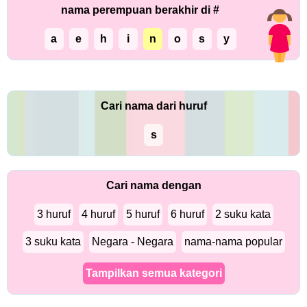
nama perempuan berakhir di #
a
e
h
i
n
o
s
y
Cari nama dari huruf
s
Cari nama dengan
3 huruf
4 huruf
5 huruf
6 huruf
2 suku kata
3 suku kata
Negara - Negara
nama-nama popular
Tampilkan semua kategori