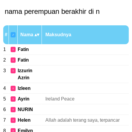
nama perempuan berakhir di n
#
Nama
Maksudnya
♂
1
Fatin
♀
2
Fatin
♀
3
Izzurin
♀
Azrin
4
Izleen
♀
5
Ayrin
Ireland Peace
♀
6
NURIN
♀
7
Helen
Allah adalah terang saya, terpancar
♀
8
Emilyn
♀