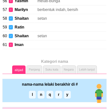
56
Yasmin
melati-bunga
♀
57
Marilyn
berbentuk indah, bersih
♀
58
Shaitan
setan
♂
59
Ratin
♂
60
Shaitan
setan
♂
61
Iman
♀
Kategori nama
abjad
Panjang
Suku kata
Negara
Lebih lanjut
nama-nama lelaki berakhir di #
l
n
q
r
y