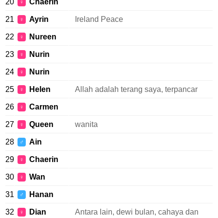
20
Chaerin
♀
21
Ayrin
Ireland Peace
♀
22
Nureen
♀
23
Nurin
♀
24
Nurin
♀
25
Helen
Allah adalah terang saya, terpancar
♀
26
Carmen
♀
27
Queen
wanita
♀
28
Ain
♂
29
Chaerin
♀
30
Wan
♀
31
Hanan
♂
32
Dian
Antara lain, dewi bulan, cahaya dan
♀